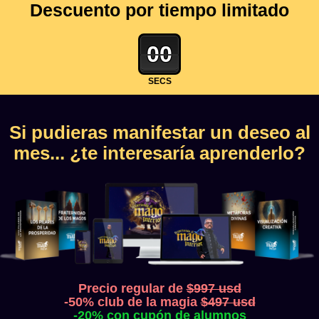
Descuento por tiempo limitado
00
SECS
Si pudieras manifestar un deseo al
mes... ¿te interesaría aprenderlo?
Precio regular de
$997 usd
-50% club de la magia
$497 usd
-20% con cupón de alumnos