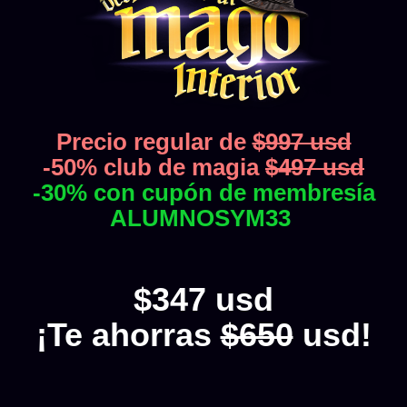
Precio regular de
$997 usd
-50% club de magia
$497 usd
-30% con cupón de membresía
ALUMNOSYM33
$347 usd
¡Te ahorras
$650
usd!