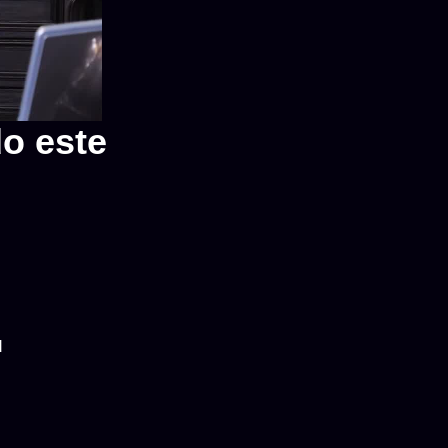
do este
l