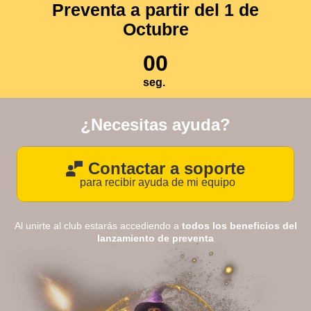
Preventa a partir del 1 de
Octubre
00
seg.
¿Necesitas ayuda?
Contactar a soporte
para recibir ayuda de mi equipo
Al unirte al club estarás accediendo a
todos los beneficios del
lanzamiento de preventa