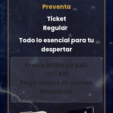
Preventa
Ticket
Regular
Todo lo esencial para tu
despertar
Precio REGULAR
$47
HOY
$10
Pago único con acceso
inmediato