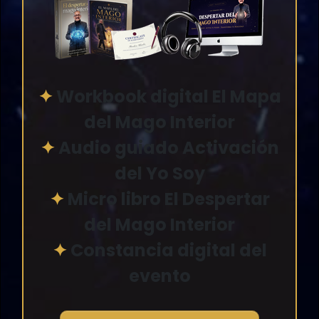
✦
Workbook digital El Mapa
del Mago Interior
✦
Audio guiado Activación
del Yo Soy
✦
Micro libro El Despertar
del Mago Interior
✦
Constancia digital del
evento