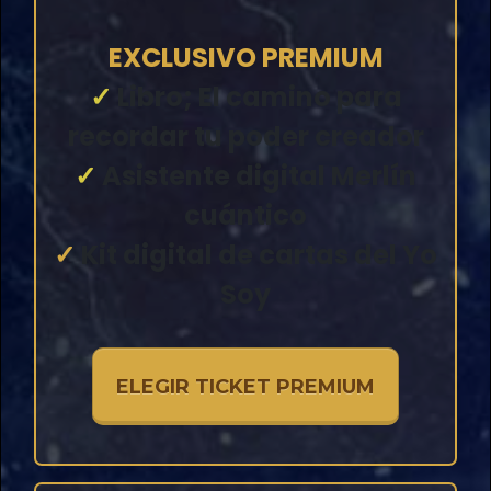
EXCLUSIVO PREMIUM
✓
Libro; El camino para
recordar tu poder creador
✓
Asistente digital Merlín
cuántico
✓
Kit digital de cartas del Yo
Soy
ELEGIR TICKET PREMIUM