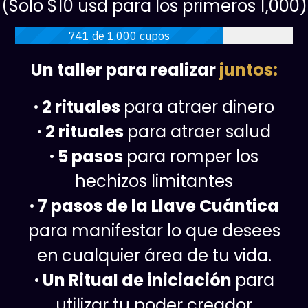
(Solo $10 usd para los primeros 1,000)
741 de 1,000 cupos
Un taller para realizar
juntos:
· 2 rituales
para atraer dinero
· 2 rituales
para atraer salud
· 5 pasos
para romper los
hechizos limitantes
· 7 pasos de la Llave Cuántica
para manifestar lo que desees
en
cualquier área de tu vida.
· Un Ritual de iniciación
para
utilizar tu poder creador