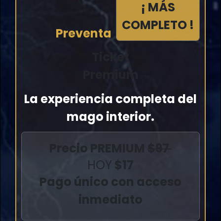
¡ MÁS
COMPLETO !
Preventa
Ticket
Premium
La experiencia completa del
mago interior.
Precio PREMIUM
$97
HOY
$17
Pago único con acceso
inmediato