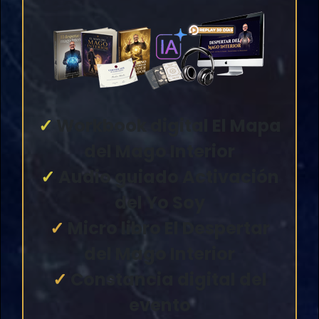
✓
Workbook digital El Mapa
del Mago Interior
✓
Audio guiado Activación
del Yo Soy
✓
Micro libro El Despertar
del Mago Interior
✓
Constancia digital del
evento