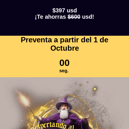
$397 usd
¡Te ahorras
$600
usd!
Preventa a partir del 1 de
Octubre
00
seg.